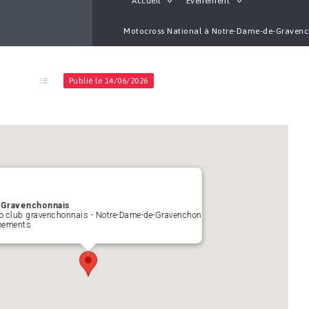
Accueil
Évènement
Motocross National à Notre-Dame-de-Gravenc
Publié le 14/06/2026
Gravenchonnais
o club gravenchonnais - Notre-Dame-de-Gravenchon
nements