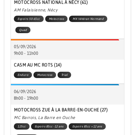
MOTOCROSS NATIONAL À NÉCY (61)
AM Falaisienne, Nécy
Espoirs 50-65cc
Motocross
MX Vétéran Normand
Quad
05/09/2026
9h00 - 11h00
CASM AU MC ROTS (14)
Enduro
Motocross
Trial
06/09/2026
8h00 - 19h00
MOTOCROSS ZUE À LA BARRE-EN-OUCHE (27)
MC Barrois, La Barre en Ouche
125cc
Espoirs 85cc -12 ans
Espoirs 85cc +12 ans