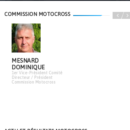
Accueil
Motocross
COMMISSION MOTOCROSS
MESNARD
DOMINIQUE
1er Vice-Président Comité
Directeur / Président
Commission Motocross