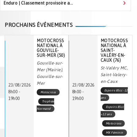
Enduro | Classement provisoire a...
PROCHAINS ÉVÉNEMENTS
MOTOCROSS
MOTOCROSS
NATIONAL À
NATIONAL À
GOUVILLE-
SAINT-
SUR-MER (50)
VALÉRY-EN-
CAUX (76)
Gouville-sur-
St-Valéry MC,
Mer (Mairie),
Saint-Valery-
Gouville-sur-
en-Caux
Mer
23/08/2026
23/08/2026
Espoirs 85cc -12
8h00 -
8h00 -
Motocross
19h00
19h00
ans
Trophée
Espoirs 85cc
Normand
+12 ans
Motocross
MX Féminin