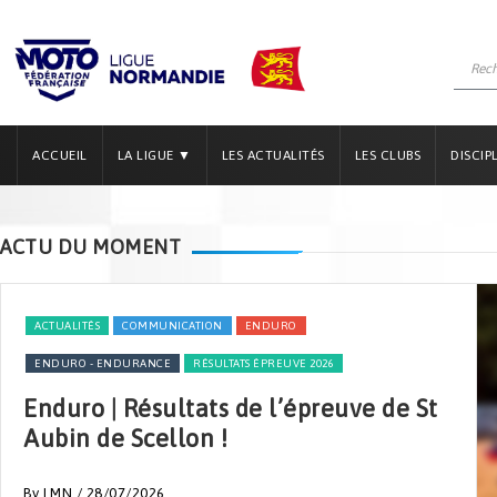
ACCUEIL
LA LIGUE ▼
LES ACTUALITÉS
LES CLUBS
DISCIP
ACTU DU MOMENT
ACTUALITÉS
COMMUNICATION
RÉSULTATS ÉPREUVE 2026
VITESSE
Vitesse | Classement provisoire OGP &
NSR après Mortain 2026 !
By LMN
/ 28/07/2026