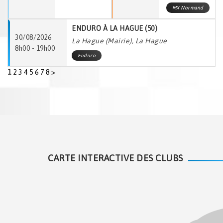
MX Normand
ENDURO À LA HAGUE (50)
30/08/2026
La Hague (Mairie), La Hague
8h00 - 19h00
Enduro
1
2
3
4
5
6
7
8
>
CARTE INTERACTIVE DES CLUBS