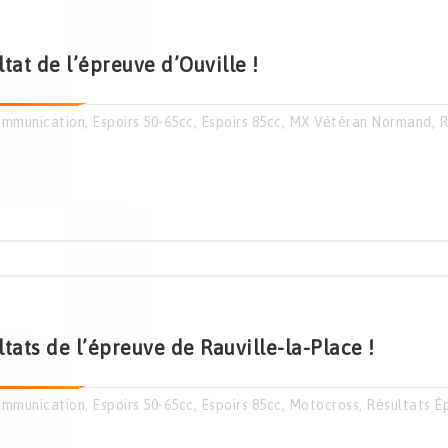
tat de l’épreuve d’Ouville !
mmunication
,
Espoirs 50-65cc
,
Espoirs 85cc
,
MX Vétéran Normand
,
R
tats de l’épreuve de Rauville-la-Place !
mmunication
,
Espoirs 50-65cc
,
Espoirs 85cc
,
Motocross
,
Résultats É