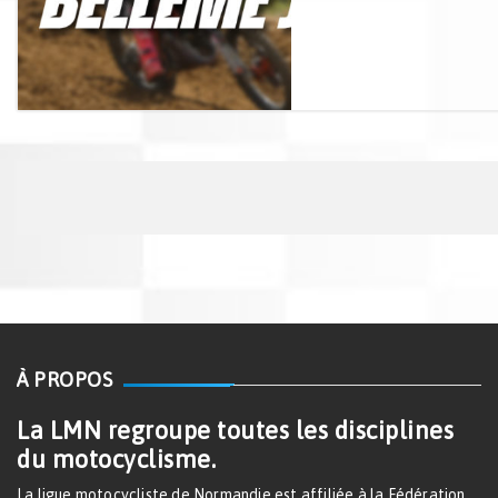
À PROPOS
La LMN regroupe toutes les disciplines
du motocyclisme.
La ligue motocycliste de Normandie est affiliée à la Fédération