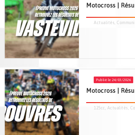
Motocross | Résul
Actualités
,
Communi
Publié le 24/03/2026
Motocross | Résu
125cc
,
Actualités
,
Co