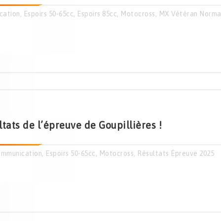
cation
,
Espoirs 50-65cc
,
Espoirs 85cc
,
Motocross
,
MX Vétéran Norm
tats de l’épreuve de Goupillières !
mmunication
,
Espoirs 50-65cc
,
Motocross
,
Résultats Épreuve 2025