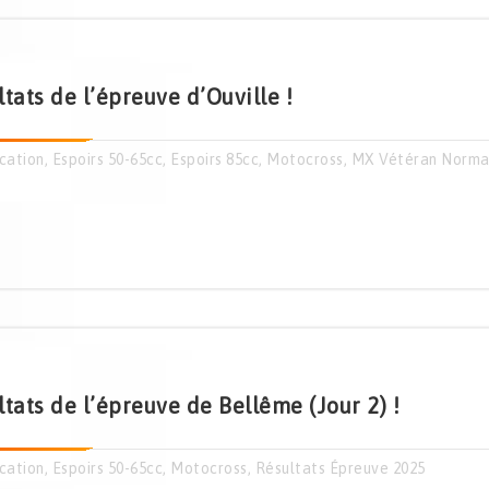
tats de l’épreuve d’Ouville !
cation
,
Espoirs 50-65cc
,
Espoirs 85cc
,
Motocross
,
MX Vétéran Norm
tats de l’épreuve de Bellême (Jour 2) !
cation
,
Espoirs 50-65cc
,
Motocross
,
Résultats Épreuve 2025