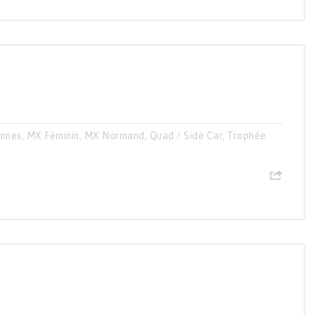
ennes
,
MX Féminin
,
MX Normand
,
Quad / Side Car
,
Trophée