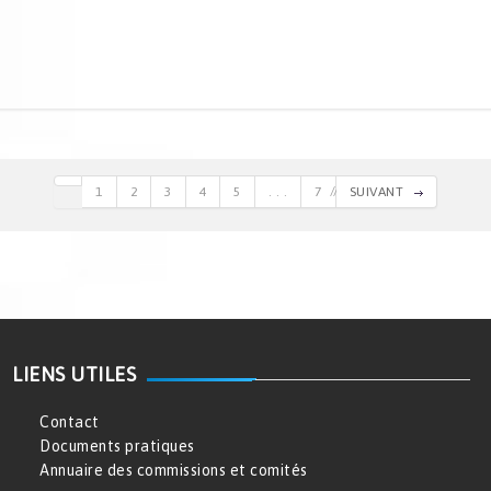
1
2
3
4
5
. . .
7
SUIVANT
LIENS UTILES
Contact
Documents pratiques
Annuaire des commissions et comités