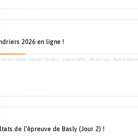
driers 2026 en ligne !
mmunication
,
Espoirs 50-65cc
,
Espoirs 85cc
,
Motocross
,
Motos Anci
tats de l’épreuve de Basly (Jour 2) !