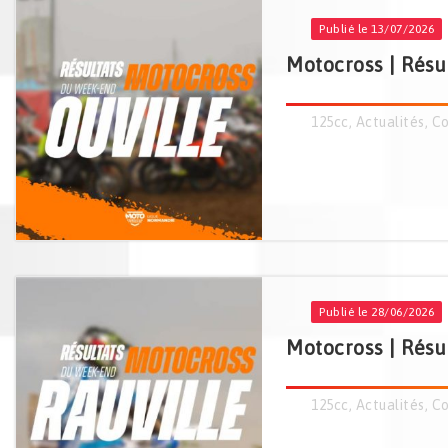
Publié le 13/07/2026
Motocross | Résul
125cc
,
Actualités
,
Co
Publié le 28/06/2026
Motocross | Résul
125cc
,
Actualités
,
Co