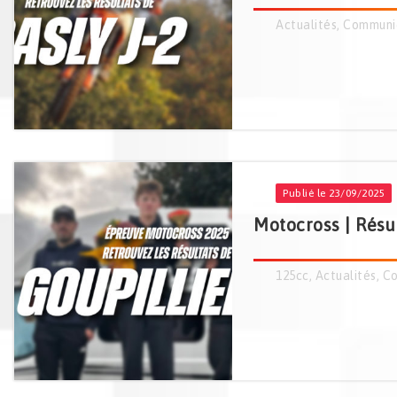
Actualités
,
Communi
Publié le 23/09/2025
Motocross | Résul
125cc
,
Actualités
,
Co