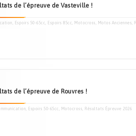
tats de l’épreuve de Vasteville !
cation
,
Espoirs 50-65cc
,
Espoirs 85cc
,
Motocross
,
Motos Anciennes
,
ltats de l’épreuve de Rouvres !
mmunication
,
Espoirs 50-65cc
,
Motocross
,
Résultats Épreuve 2026