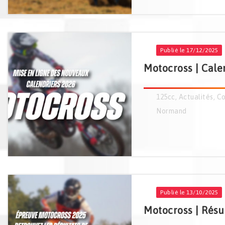
Publié le 17/12/2025
Motocross | Calen
125cc
,
Actualités
,
Co
Normand
Publié le 13/10/2025
Motocross | Résul