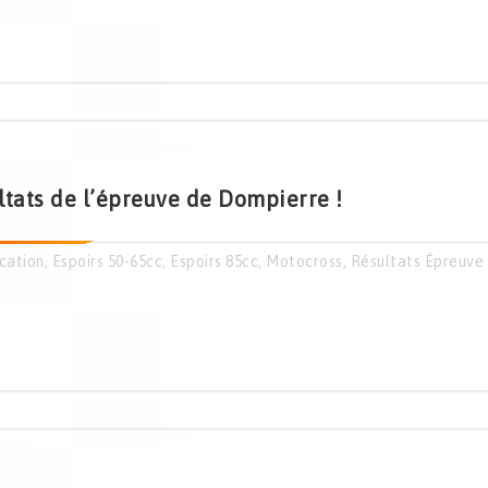
ltats de l’épreuve de Dompierre !
cation
,
Espoirs 50-65cc
,
Espoirs 85cc
,
Motocross
,
Résultats Épreuve