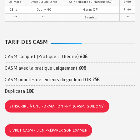
28 mars
Lycée Claude Lehec
Saint-Hilaire-du-Harcouët (50)
9h00
13 juin
Gasny MC
Gasny (27)
9h00
***
***
à venir...
***
TARIF DES CASM
CASM complet (Pratique + Théorie)
60€
CASM avec la pratique uniquement
60€
CASM pour les détenteurs du guidon d'OR
25€
Duplicata
10€
S'INSCRIRE À UNE FORMATION FFM (CASM, GUIDONS)
LIVRET CASM - BIEN PRÉPARER SON EXAMEN