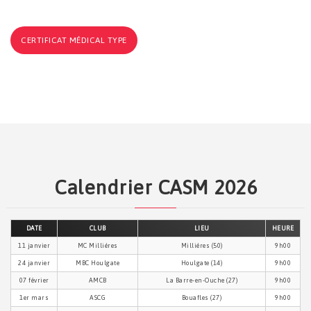
CERTIFICAT MÉDICAL TYPE
Calendrier CASM 2026
DATE
CLUB
LIEU
HEURE
11 janvier
MC Millières
Millières (50)
9h00
24 janvier
MBC Houlgate
Houlgate (14)
9h00
07 février
AMCB
La Barre-en-Ouche (27)
9h00
1er mars
ASCG
Bouafles (27)
9h00