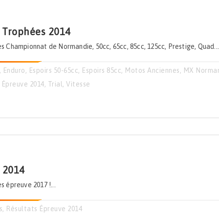
 Trophées 2014
s Championnat de Normandie, 50cc, 65cc, 85cc, 125cc, Prestige, Quad....
,
Enduro
,
Espoirs 50-65cc
,
Espoirs 85cc
,
Motos Anciennes
,
MX Norma
 Épreuve 2014
,
Trial
,
Vitesse
 2014
s épreuve 2017 !...
s
,
Résultats Épreuve 2014