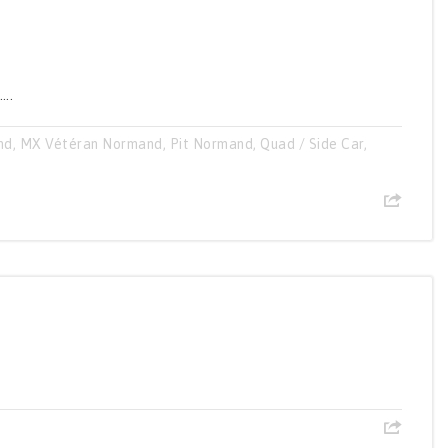
...
nd
,
MX Vétéran Normand
,
Pit Normand
,
Quad / Side Car
,