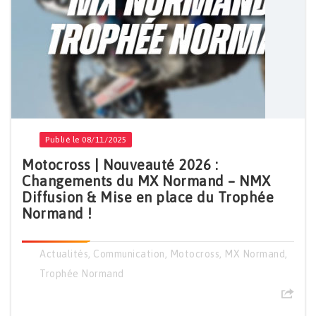
Publié le 08/11/2025
Motocross | Nouveauté 2026 :
Changements du MX Normand – NMX
Diffusion & Mise en place du Trophée
Normand !
Actualités
,
Communication
,
Motocross
,
MX Normand
,
Trophée Normand