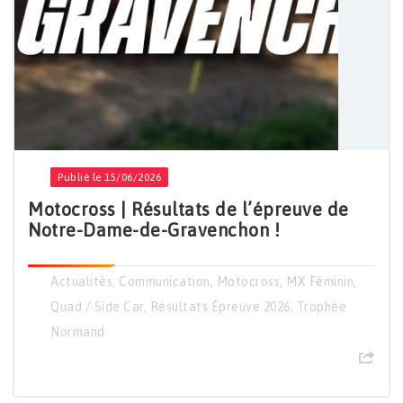
Publié le 15/06/2026
Motocross | Résultats de l’épreuve de
Notre-Dame-de-Gravenchon !
Actualités
,
Communication
,
Motocross
,
MX Féminin
,
Quad / Side Car
,
Résultats Épreuve 2026
,
Trophée
Normand