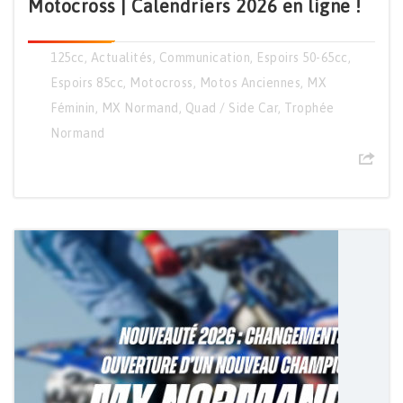
Motocross | Calendriers 2026 en ligne !
125cc
,
Actualités
,
Communication
,
Espoirs 50-65cc
,
Espoirs 85cc
,
Motocross
,
Motos Anciennes
,
MX
Féminin
,
MX Normand
,
Quad / Side Car
,
Trophée
Normand