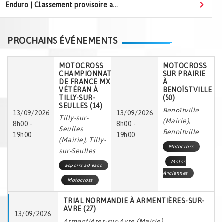
Enduro | Classement provisoire a...
PROCHAINS ÉVÉNEMENTS
MOTOCROSS
MOTOCROSS
CHAMPIONNAT
SUR PRAIRIE
DE FRANCE MX
À
VÉTÉRAN À
BENOÎSTVILLE
TILLY-SUR-
(50)
SEULLES (14)
Benoîtville
13/09/2026
13/09/2026
Tilly-sur-
(Mairie),
8h00 -
8h00 -
Seulles
Benoîtville
19h00
19h00
(Mairie), Tilly-
Motocross
sur-Seulles
Motos
Espoirs 50-65cc
Anciennes
Motocross
TRIAL NORMANDIE À ARMENTIÈRES-SUR-
AVRE (27)
13/09/2026
Armentières-sur-Avre (Mairie),