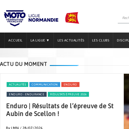
ACCUEIL
LA LIGUE ▼
LES ACTUALITÉS
LES CLUBS
DISCIP
ACTU DU MOMENT
ACTUALITÉS
COMMUNICATION
ENDURO
ENDURO - ENDURANCE
RÉSULTATS ÉPREUVE 2026
Enduro | Résultats de l’épreuve de St
Aubin de Scellon !
By LMN
/ 28/07/2026