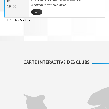
8h00 -
Armentières-sur-Avre
19h00
Trial
<
1
2
3
4
5
6
7
8
>
CARTE INTERACTIVE DES CLUBS