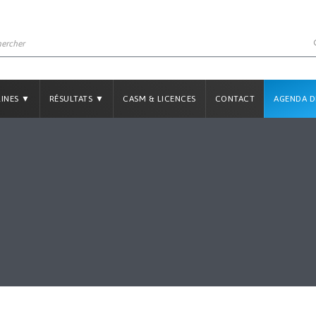
LINES ▼
RÉSULTATS ▼
CASM & LICENCES
CONTACT
AGENDA D