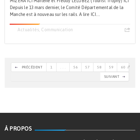
MIZERA ICI Marlène et Freddy LELUBEZ (Tourist Trophy) ICI
Depuis le 13 mars dernier, le Comité Départemental de la
Manche est à nouveau sur les rails. A lire ICI....
Actualités
,
Communication
PRÉCÉDENT
1
. . .
56
57
58
59
60
SUIVANT
À PROPOS