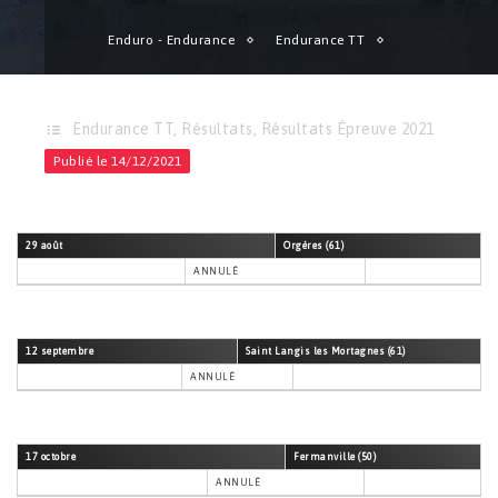
Enduro - Endurance
Endurance TT
Championnat de Normandie ENDURANCE 2021
Endurance TT
,
Résultats
,
Résultats Épreuve 2021
Publié le 14/12/2021
29 août
Orgères (61)
ANNULÉ
12 septembre
Saint Langis les Mortagnes (61)
ANNULÉ
17 octobre
Fermanville (50)
ANNULÉ