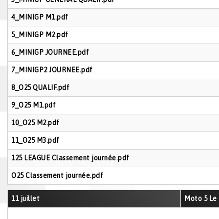
4_MINIGP M1.pdf
5_MINIGP M2.pdf
6_MINIGP JOURNEE.pdf
7_MINIGP2 JOURNEE.pdf
8_O25 QUALIF.pdf
9_O25 M1.pdf
10_O25 M2.pdf
11_O25 M3.pdf
125 LEAGUE Classement journée.pdf
O25 Classement journée.pdf
11 juillet
Moto 5 Le