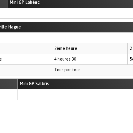
Mini GP Lohéac
ille Hague
2ème heure
2
e
4 heures 30
5
Tour par tour
Mini GP Salbris