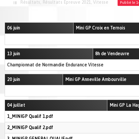
Résultats
,
Résultats Épreuve 2021
,
Vitesse
Publié le 
06 juin
Mini GP Croix en Ternois
13 juin
8h de Vendeuvre
Championnat de Normandie Endurance Vitesse
20 juin
Mini GP Anneville Ambourville
04 juillet
Mini GP La Ha
1_MINIGP Qualif 1.pdf
2_MINIGP Qualif 2.pdf
3_MINIGP GENERAL QUALIF.pdf