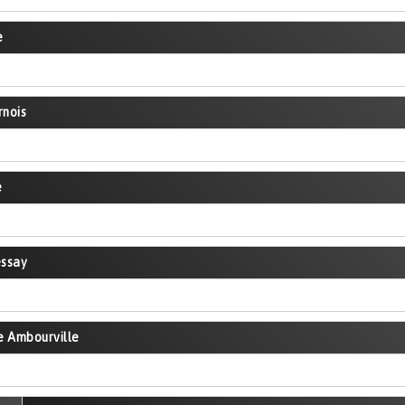
e
rnois
e
essay
e Ambourville