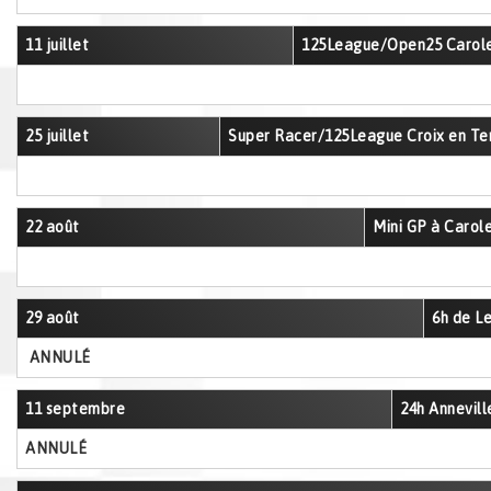
11 juillet
125League/Open25 Carol
25 juillet
Super Racer/125League Croix en Te
22 août
Mini GP à Carol
29 août
6h de L
ANNULÉ
11 septembre
24h Annevill
ANNULÉ