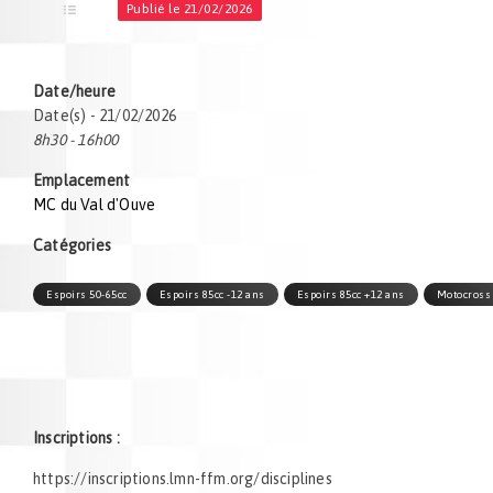
Publié le 21/02/2026
Date/heure
Date(s) - 21/02/2026
8h30 - 16h00
Emplacement
MC du Val d'Ouve
Catégories
Espoirs 50-65cc
Espoirs 85cc -12 ans
Espoirs 85cc +12 ans
Motocross
Inscriptions :
https://inscriptions.lmn-ffm.org/disciplines