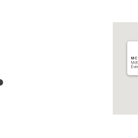
MC 
Mot
Évè