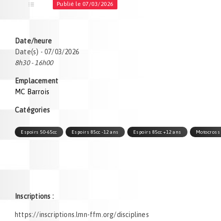
Publié le 07/03/2026
Date/heure
Date(s) - 07/03/2026
8h30 - 16h00
Emplacement
MC Barrois
Catégories
Espoirs 50-65cc
Espoirs 85cc -12 ans
Espoirs 85cc +12 ans
Motocross
Inscriptions :
https://inscriptions.lmn-ffm.org/disciplines