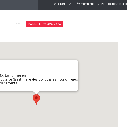
Accueil
Évènement
Motocross Natio
Publié le 20/09/2026
MX Londinières
oute de Saint-Pierre des Jonquières - Londinières
vènements