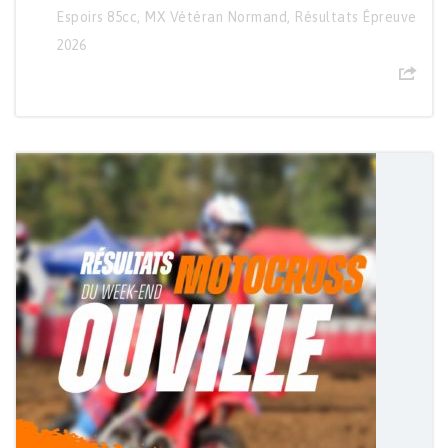
Espoirs 85cc
,
MX Vétéran Normand
,
Résultats Épreuve
2026