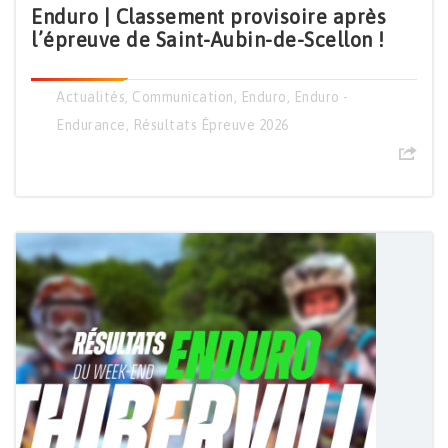
Enduro | Classement provisoire après
l’épreuve de Saint-Aubin-de-Scellon !
Actualités
,
Communication
,
Enduro
,
Enduro -
Endurance
,
Résultats Épreuve 2026