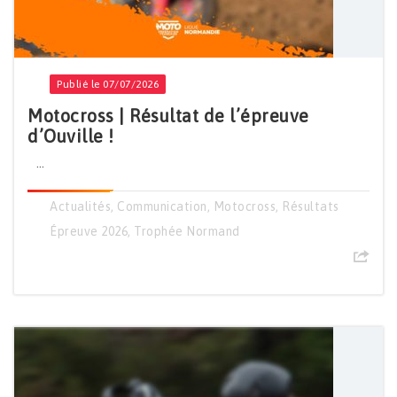
Publié le 07/07/2026
Motocross | Résultat de l’épreuve
d’Ouville !
...
Actualités
,
Communication
,
Motocross
,
Résultats
Épreuve 2026
,
Trophée Normand