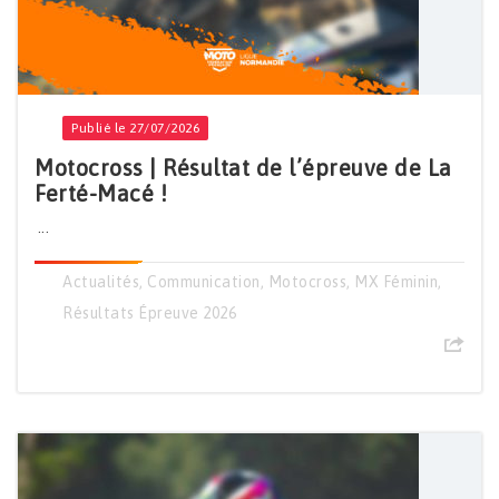
Publié le 27/07/2026
Motocross | Résultat de l’épreuve de La
Ferté-Macé !
...
Actualités
,
Communication
,
Motocross
,
MX Féminin
,
Résultats Épreuve 2026