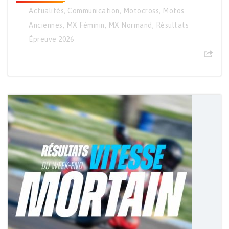
Actualités
,
Communication
,
Motocross
,
Motos
Anciennes
,
MX Féminin
,
MX Normand
,
Résultats
Épreuve 2026