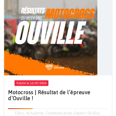
Publié le 13/07/2026
Motocross | Résultat de l’épreuve
d’Ouville !
125cc
,
Actualités
,
Communication
,
Espoirs 50-65cc
,