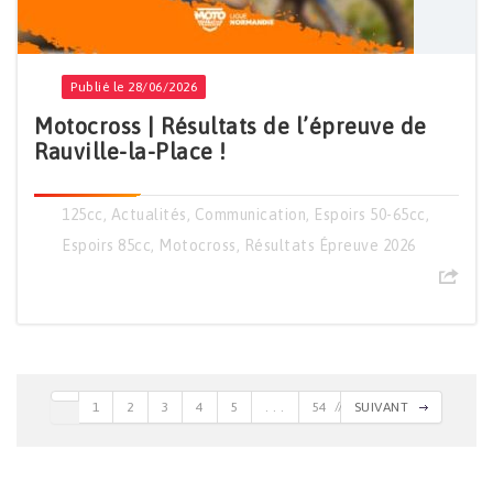
Publié le 28/06/2026
Motocross | Résultats de l’épreuve de
Rauville-la-Place !
125cc
,
Actualités
,
Communication
,
Espoirs 50-65cc
,
Espoirs 85cc
,
Motocross
,
Résultats Épreuve 2026
1
2
3
4
5
. . .
54
SUIVANT