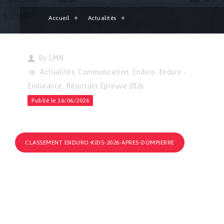
Accueil
Actualités
Enduro Kid | Classement provisoire après Dompierre !
By
LMN
Actualités
,
Communication
,
Enduro
,
Enduro -
Endurance
,
Résultats Épreuve 2026
Publié le 16/06/2026
CLASSEMENT ENDURO-KIDS-2026-APRES-DOMPIERRE