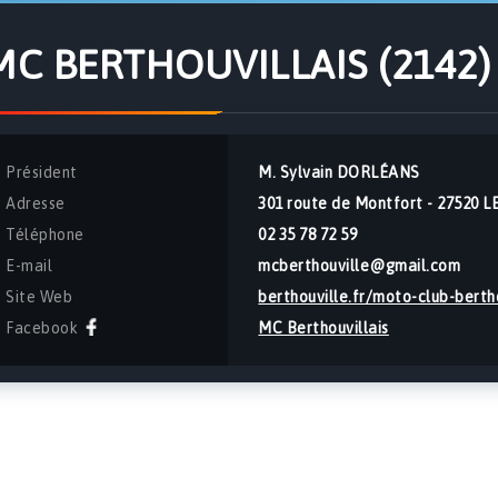
MC BERTHOUVILLAIS (2142)
Président
M. Sylvain DORLÉANS
Adresse
301 route de Montfort - 2752
Téléphone
02 35 78 72 59
E-mail
mcberthouville@gmail.com
Site Web
berthouville.fr/moto-club-bertho
Facebook
MC Berthouvillais