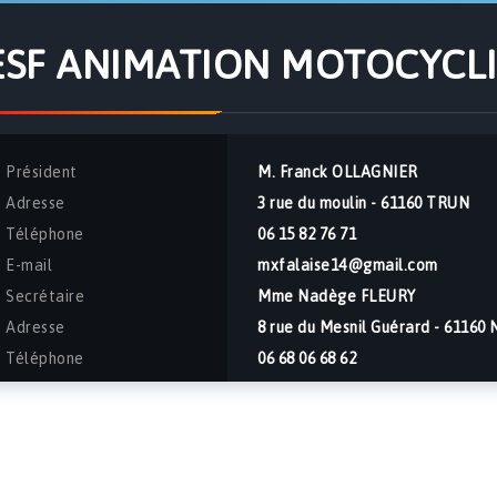
ESF ANIMATION MOTOCYCLIS
Président
M. Franck OLLAGNIER
Adresse
3 rue du moulin - 61160 TRUN
Téléphone
06 15 82 76 71
E-mail
mxfalaise14@gmail.com
Secrétaire
Mme Nadège FLEURY
Adresse
8 rue du Mesnil Guérard - 61160
Téléphone
06 68 06 68 62
E-mail
mcfalaise.nadege@gmail.com
Facebook
Moto Club Falaise