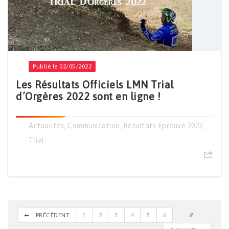
Publié le 02/05/2022
Les Résultats Officiels LMN Trial
d’Orgères 2022 sont en ligne !
Actualités
,
Communication
,
Résultats Épreuve 2022
,
Trial
PRÉCÉDENT
1
2
3
4
5
6