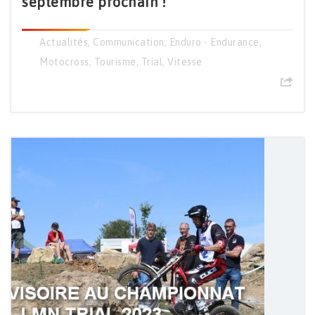
septembre prochain !
Actualités
,
Communication
,
Enduro - Endurance
,
Motocross
,
Tourisme
,
Trial
,
Vitesse