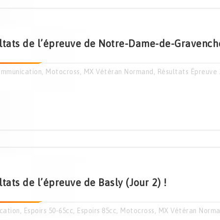
ltats de l’épreuve de Notre-Dame-de-Gravench
mmunication
,
Motocross
,
MX Vétéran Normand
,
Résultats Épreuve 
tats de l’épreuve de Basly (Jour 2) !
cation
,
Espoirs 50-65cc
,
Espoirs 85cc
,
Motocross
,
MX Vétéran Norm