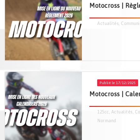
Motocross | Règl
Actualités
,
Communi
Publié le 17/12/2025
Motocross | Calen
125cc
,
Actualités
,
Co
Normand