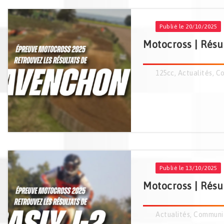
Publié le 20/10/2025
Motocross | Résu
125cc
,
Actualités
,
Co
Publié le 13/10/2025
Motocross | Résul
Actualités
,
Communi