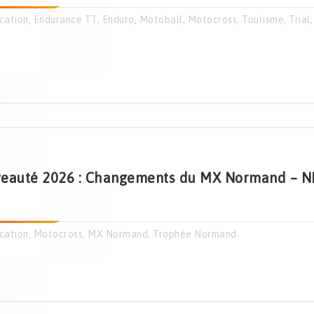
cation
,
Endurance TT
,
Enduro
,
Motoball
,
Motocross
,
Tourisme
,
Trial
veauté 2026 : Changements du MX Normand – NM
cation
,
Motocross
,
MX Normand
,
Trophée Normand