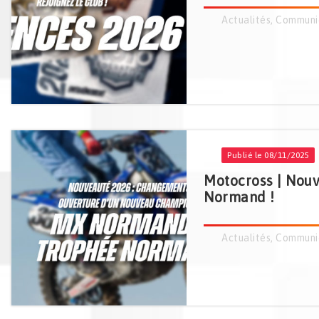
Actualités
,
Communi
Publié le 08/11/2025
Motocross | Nou
Normand !
Actualités
,
Communi