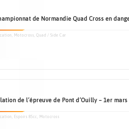
hampionnat de Normandie Quad Cross en danger
cation
,
Motocross
,
Quad / Side Car
lation de l’épreuve de Pont d’Ouilly – 1er mars
cation
,
Espoirs 85cc
,
Motocross