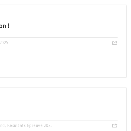
on !
2025
and
,
Résultats Épreuve 2025