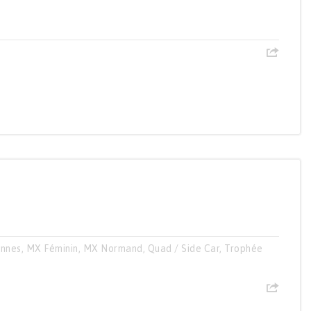
ennes
,
MX Féminin
,
MX Normand
,
Quad / Side Car
,
Trophée