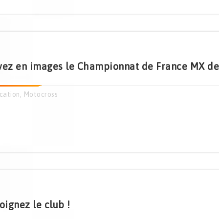
vez en images le Championnat de France MX des
cation
,
Motocross
oignez le club !