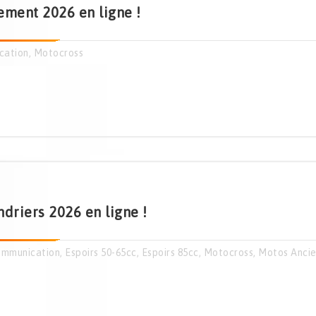
ement 2026 en ligne !
cation
,
Motocross
driers 2026 en ligne !
mmunication
,
Espoirs 50-65cc
,
Espoirs 85cc
,
Motocross
,
Motos Anci