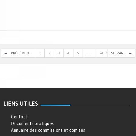
PRÉCÉDENT
1
2
3
4
5
. . .
24
SUIVANT
LIENS UTILES
Contact
Documents pratiques
Annuaire des commissions et comités