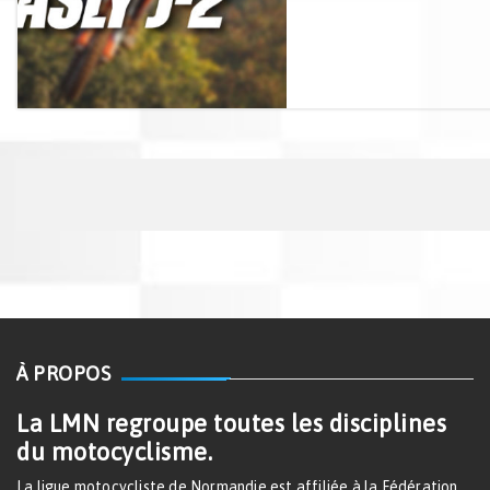
À PROPOS
La LMN regroupe toutes les disciplines
du motocyclisme.
La ligue motocycliste de Normandie est affiliée à la Fédération