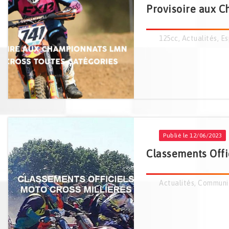
Provisoire aux C
125cc
,
Actualités
,
Es
Publié le 12/06/2023
Classements Offi
Actualités
,
Communi