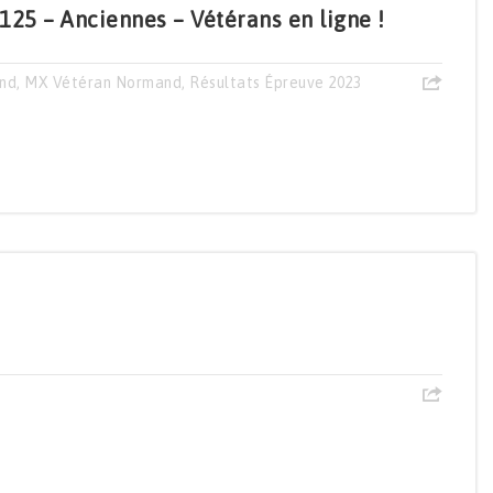
25 – Anciennes – Vétérans en ligne !
nd
,
MX Vétéran Normand
,
Résultats Épreuve 2023