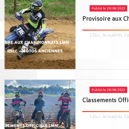
Publié le 29/08/2023
Provisoire aux C
125cc
,
Actualités
,
Co
Publié le 28/08/2023
Classements Offi
125cc
,
Actualités
,
Co