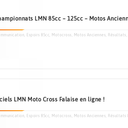
hampionnats LMN 85cc – 125cc – Motos Ancienne
mmunication
,
Espoirs 85cc
,
Motocross
,
Motos Anciennes
,
Résultats
ciels LMN Moto Cross Falaise en ligne !
mmunication
,
Espoirs 85cc
,
Motocross
,
Motos Anciennes
,
Résultats 