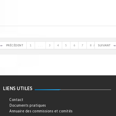
PRÉCÉDENT
1
. . .
3
4
5
6
7
8
SUIVANT
LIENS UTILES
Contact
Documents pratiques
Annuaire des commissions et comités