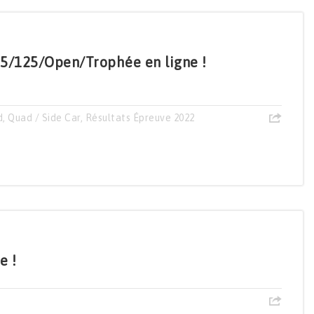
5/125/Open/Trophée en ligne !
d
,
Quad / Side Car
,
Résultats Épreuve 2022
e !