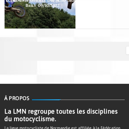
À PROPOS
La LMN regroupe toutes les disciplines
du motocyclisme.
La ligue motocycliste de Normandie est affiliée à la Fédération