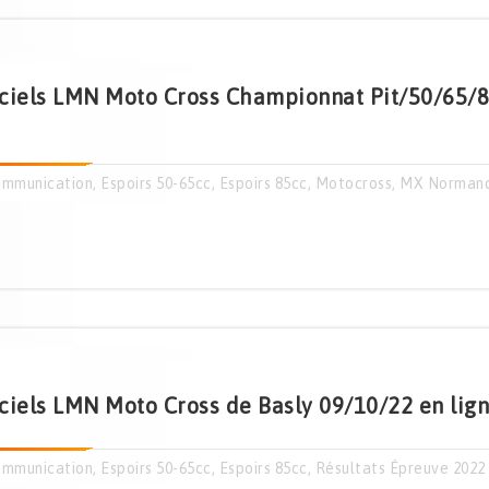
iciels LMN Moto Cross Championnat Pit/50/65/8
mmunication
,
Espoirs 50-65cc
,
Espoirs 85cc
,
Motocross
,
MX Norman
ciels LMN Moto Cross de Basly 09/10/22 en lign
mmunication
,
Espoirs 50-65cc
,
Espoirs 85cc
,
Résultats Épreuve 2022