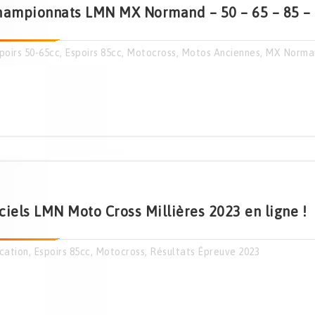
hampionnats LMN MX Normand – 50 – 65 – 85 – 1
poirs 50-65cc
,
Espoirs 85cc
,
Motocross
,
Motos Anciennes
,
MX Norma
ciels LMN Moto Cross Millières 2023 en ligne !
cation
,
Espoirs 85cc
,
Motocross
,
Résultats Épreuve 2023