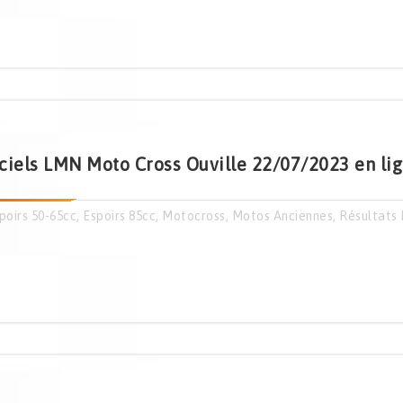
ciels LMN Moto Cross Ouville 22/07/2023 en lig
poirs 50-65cc
,
Espoirs 85cc
,
Motocross
,
Motos Anciennes
,
Résultats 