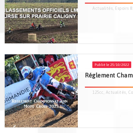
Actualités
,
Espoirs 8
Publié le 25/10/2022
Réglement Champ
125cc
,
Actualités
,
Co