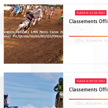
Publié le 12/10/2022
Classements Off
...
125cc
,
Actualités
,
Co
Publié le 09/10/2022
Classements Offi
125cc
,
Actualités
,
Co