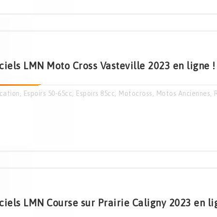
ciels LMN Moto Cross Vasteville 2023 en ligne !
cation
,
Espoirs 50-65cc
,
Espoirs 85cc
,
Motocross
,
Motos Anciennes
,
ciels LMN Course sur Prairie Caligny 2023 en li