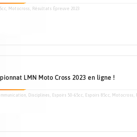
5cc
,
Motocross
,
Résultats Épreuve 2023
ionnat LMN Moto Cross 2023 en ligne !
mmunication
,
Disciplines
,
Espoirs 50-65cc
,
Espoirs 85cc
,
Motocross
,