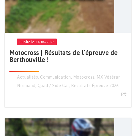
Publié le 13/04/2026
Motocross | Résultats de l’épreuve de
Berthouville !
Actualités
,
Communication
,
Motocross
,
MX Vétéran
Normand
,
Quad / Side Car
,
Résultats Épreuve 2026