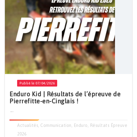
Publié le 07/04/2026
Enduro Kid | Résultats de l’épreuve de
Pierrefitte-en-Cinglais !
...
Actualités
,
Communication
,
Enduro
,
Résultats Épreuve
2026