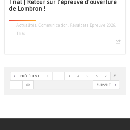
Trial | Retour sur l’épreuve d’ouverture
de Lombron !
Actualités
,
Communication
,
Résultats Épreuve 2026
,
Trial
PRÉCÉDENT
1
. . .
3
4
5
6
7
. . .
60
SUIVANT