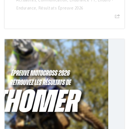
Actualités
,
Communication
,
Endurance TT
,
Enduro -
Endurance
,
Résultats Épreuve 2026