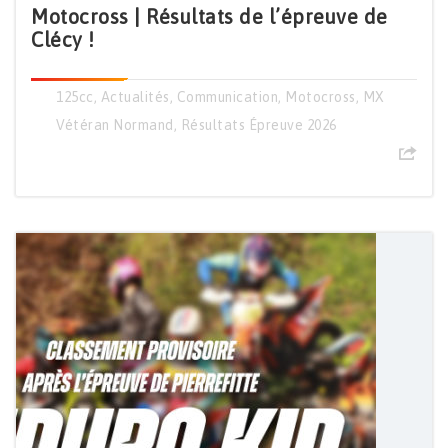
Motocross | Résultats de l’épreuve de
Clécy !
125cc
,
Actualités
,
Communication
,
Motocross
,
MX
Vétéran Normand
,
Résultats Épreuve 2026