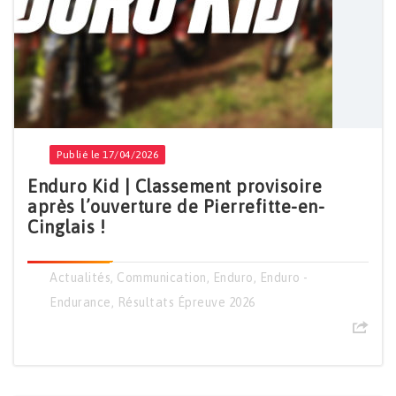
Publié le 17/04/2026
Enduro Kid | Classement provisoire
après l’ouverture de Pierrefitte-en-
Cinglais !
Actualités
,
Communication
,
Enduro
,
Enduro -
Endurance
,
Résultats Épreuve 2026