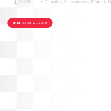
By
LMN
Actualités
,
Communication
,
Résultats É
8H DE LESSAY 07-06-2026