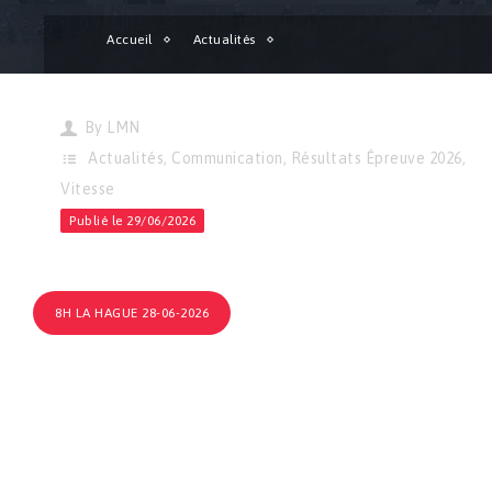
Accueil
Actualités
Vitesse | Résultats de l’épreuve des 8H de La Hague !
By
LMN
Actualités
,
Communication
,
Résultats Épreuve 2026
,
Vitesse
Publié le 29/06/2026
8H LA HAGUE 28-06-2026