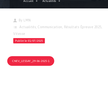
Accueil
Actualités
Vitesse | Résultats de l’épreuve CNEV de Lessay !
By
LMN
Actualités
,
Communication
,
Résultats Épreuve 2025
,
Vitesse
Publié le 01/07/2025
CNEV_LESSAY_29-06-2025-1