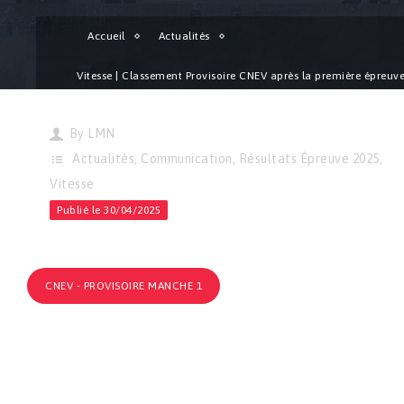
Accueil
Actualités
Vitesse | Classement Provisoire CNEV après la première épreuv
Hague !
By
LMN
Actualités
,
Communication
,
Résultats Épreuve 2025
,
Vitesse
Publié le 30/04/2025
CNEV - PROVISOIRE MANCHE 1