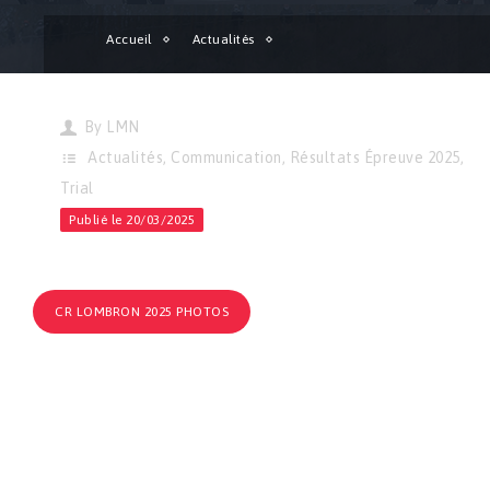
Accueil
Actualités
Trial | Résultats et compte-rendu de l’épreuve de Lombron !
By
LMN
Actualités
,
Communication
,
Résultats Épreuve 2025
,
Trial
Publié le 20/03/2025
CR LOMBRON 2025 PHOTOS