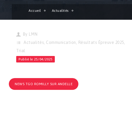
Accueil
Actualités
Trial | Compte rendu de l’épreuve vintage de Romilly-sur-Andel
By
LMN
Actualités
,
Communication
,
Résultats Épreuve 2025
,
Trial
Publié le 25/04/2025
NEWS TGO ROMILLY SUR ANDELLE