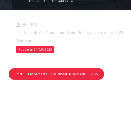
Accueil
Actualités
Tourisme | Classements Tourisme Normandie 2025 !
By
LMN
Actualités
,
Communication
,
Résultats Épreuve 2025
,
Tourisme
Publié le 24/10/2025
LMN - CLASSEMENTS TOURISME NORMANDIE 2025