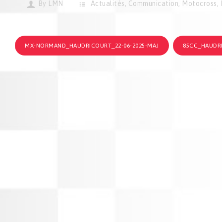
By
LMN
Actualités
,
Communication
,
Motocross
,
MX-NORMAND_HAUDRICOURT_22-06-2025-MAJ
85CC_HAUDRI