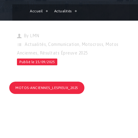
Accueil
Actualités
Motocross | Résultats de l’épreuve de Saint-Germain-le-Gaillard
By
LMN
Actualités
,
Communication
,
Motocross
,
Motos
Anciennes
,
Résultats Épreuve 2025
Publié le 15/09/2025
MOTOS-ANCIENNES_LESPIEUX_2025