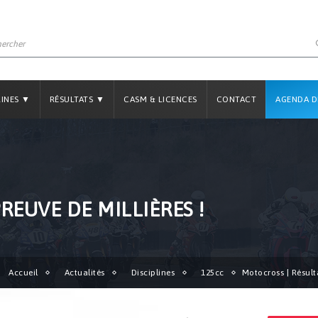
LINES ▼
RÉSULTATS ▼
CASM & LICENCES
CONTACT
AGENDA D
REUVE DE MILLIÈRES !
Accueil
Actualités
Disciplines
125cc
Motocross | Résulta