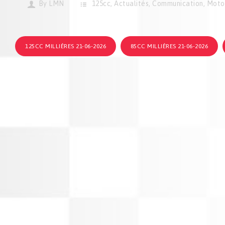
By
LMN
125cc
,
Actualités
,
Communication
,
Moto
125CC MILLIÈRES 21-06-2026
85CC MILLIÈRES 21-06-2026