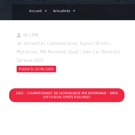
Accueil
Actualités
Motocross | Classements provisoires 50-65cc, MX Normand et 
By
LMN
Actualités
,
Communication
,
Espoirs 50-65cc
,
Motocross
,
MX Normand
,
Quad / Side Car
,
Résultats
Épreuve 2025
Publié le 23/05/2025
2025 - CHAMPIONNAT DE NORMANDIE MX NORMAND - NMX
DIFFUSION APRÈS ROUVRES