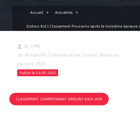
Accueil
Actualités
Enduro Kid | Classement Provisoire après la troisième épreuve 
Vasteville !
By
LMN
Actualités
,
Communication
,
Enduro
,
Résultats
Épreuve 2025
Publié le 13/05/2025
CLASSEMENT CHAMPIONNAT ENDURO-KIDS-2025