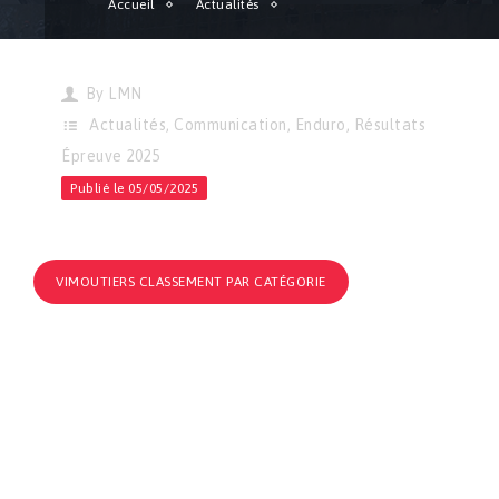
Accueil
Actualités
Enduro | Résultats de l’épreuve de Vimoutiers !
By
LMN
Actualités
,
Communication
,
Enduro
,
Résultats
Épreuve 2025
Publié le 05/05/2025
VIMOUTIERS CLASSEMENT PAR CATÉGORIE