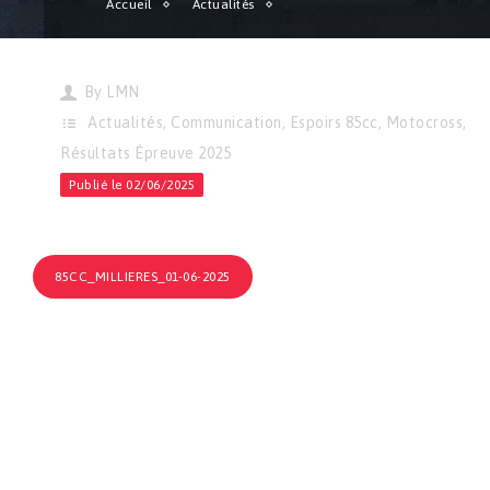
Accueil
Actualités
Motocross | Résultats de l’épreuve de Millières !
By
LMN
Actualités
,
Communication
,
Espoirs 85cc
,
Motocross
,
Résultats Épreuve 2025
Publié le 02/06/2025
85CC_MILLIERES_01-06-2025