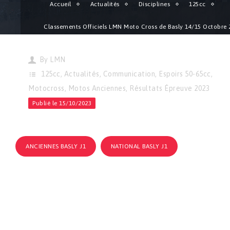
Accueil
Actualités
Disciplines
125cc
Classements Officiels LMN Moto Cross de Basly 14/15 Octobre 
en ligne !
By
LMN
125cc
,
Actualités
,
Communication
,
Espoirs 50-65cc
,
Motocross
,
Motos Anciennes
,
Résultats Épreuve 2023
Publié le 15/10/2023
ANCIENNES BASLY J1
NATIONAL BASLY J1