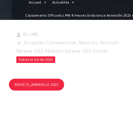
Accueil
Actualités
Classements Officiels LMN 8 Heures Endurance Anneville 2023 
ligne !
By
LMN
Actualités
,
Communication
,
Résultats
,
Résultats
Épreuve 2022
,
Résultats Épreuve 2023
,
Vitesse
Publié le 02/04/2023
RESULTS_ANNEVILLE 2023