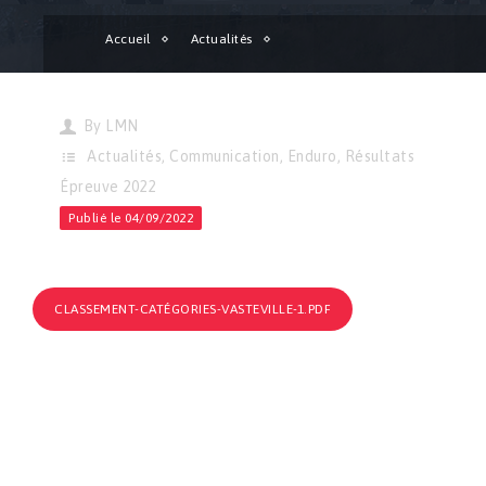
Accueil
Actualités
Classement Officiel LMN Enduro de Vasteville en ligne !
By
LMN
Actualités
,
Communication
,
Enduro
,
Résultats
Épreuve 2022
Publié le 04/09/2022
CLASSEMENT-CATÉGORIES-VASTEVILLE-1.PDF